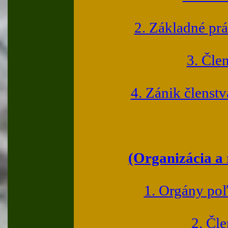
2. Základné prá
3. Čle
4. Zánik členst
(Organizácia a 
1. Orgány poľ
2. Čl