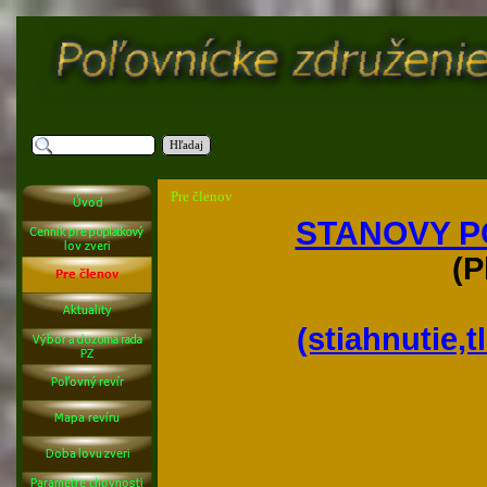
Hľadaj
Pre členov
STANOVY P
(P
(stiahnutie,